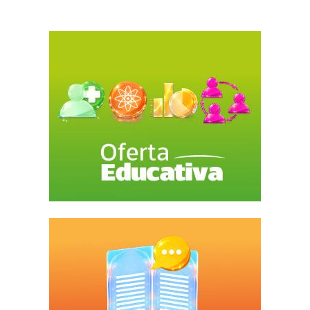
Convocatoria de Inscripción
Aportaciones Extraordinarias
Convocatoria de registro
Programas con requisitos adicionales
Requisitos Específicos Egresados BUAP 2026
Cupos Otoño 2026
Cupos Primavera 2027