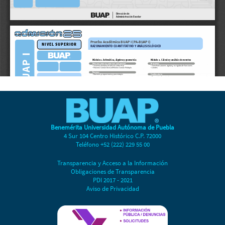
Benemérita Universidad Autónoma de Puebla
4 Sur 104 Centro Histórico C.P. 72000
Teléfono +52 (222) 229 55 00
Transparencia y Acceso a la Información
Obligaciones de Transparencia
PDI 2017 - 2021
Aviso de Privacidad