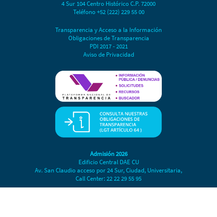
4 Sur 104 Centro Histórico C.P. 72000
Teléfono +52 (222) 229 55 00
Transparencia y Acceso a la Información
Obligaciones de Transparencia
PDI 2017 - 2021
Aviso de Privacidad
Admisión 2026
Edificio Central DAE CU
Av. San Claudio acceso por 24 Sur, Ciudad, Universitaria,
Call Center: 22 22 29 55 95